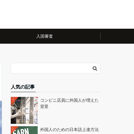
入国審査
人気の記事
1
コンビニ店員に外国人が増えた
背景
2
外国人のための日本語上達方法