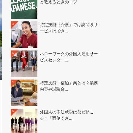
と教えるときのコツ
3
特定技能『介護』では訪問系サ
ービスはでき…
4
ハローワークの外国人雇用サー
ビスセンター…
5
特定技能「宿泊」業とは？業務
内容や試験合…
6
外国人の不法就労はなぜ起こ
る？「面倒くさ…