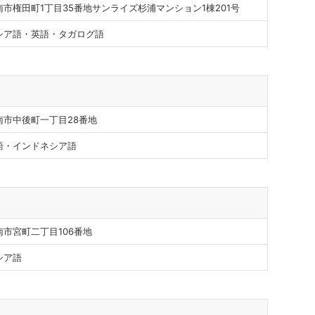
市権田町1丁目35番地サンライズ杉浦マンション1棟201号
シア語・英語・タガログ語
南市中後町一丁目28番地
語・インドネシア語
市宮町二丁目106番地
シア語