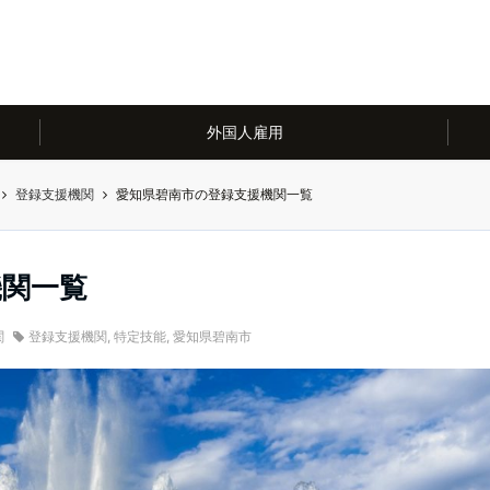
外国人雇用
登録支援機関
愛知県碧南市の登録支援機関一覧
機関一覧
関
登録支援機関
,
特定技能
,
愛知県碧南市