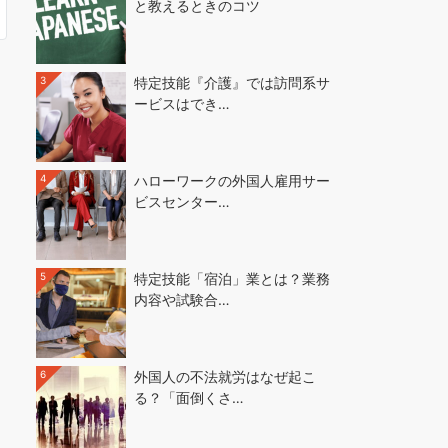
と教えるときのコツ
3
特定技能『介護』では訪問系サ
ービスはでき…
4
ハローワークの外国人雇用サー
ビスセンター…
5
特定技能「宿泊」業とは？業務
内容や試験合…
6
外国人の不法就労はなぜ起こ
る？「面倒くさ…