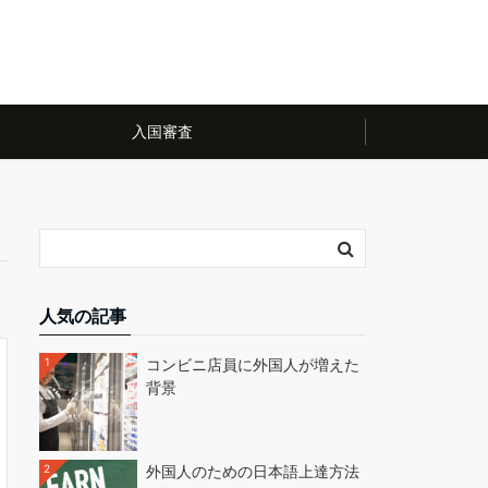
入国審査
人気の記事
1
コンビニ店員に外国人が増えた
背景
2
外国人のための日本語上達方法