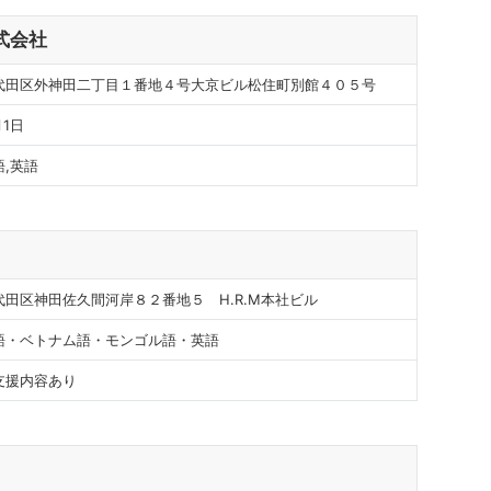
式会社
代田区外神田二丁目１番地４号大京ビル松住町別館４０５号
月1日
,英語
代田区神田佐久間河岸８２番地５ H.R.M本社ビル
語・ベトナム語・モンゴル語・英語
支援内容あり