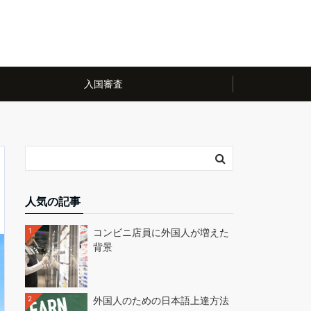
入国審査
人気の記事
1
コンビニ店員に外国人が増えた
背景
2
外国人のための日本語上達方法