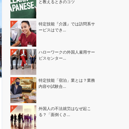
と教えるときのコツ
3
特定技能『介護』では訪問系サ
ービスはでき…
4
ハローワークの外国人雇用サー
ビスセンター…
5
特定技能「宿泊」業とは？業務
内容や試験合…
6
外国人の不法就労はなぜ起こ
る？「面倒くさ…