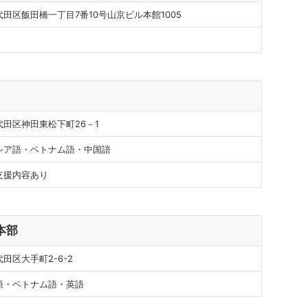
田区飯田橋一丁目7番10号山京ビル本館1005
田区神田東松下町26－1
シア語・ベトナム語・中国語
支援内容あり
本部
田区大手町2-6-2
語・ベトナム語・英語