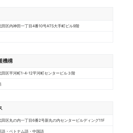
田区内神田一丁目4番10号ATS大手町ビル9階
援機構
田区平河町1-4-12平河町センタービル３階
語
ス
代田区丸の内一丁目6番2号新丸の内センタービルディング11F
英語・ベトナム語・中国語