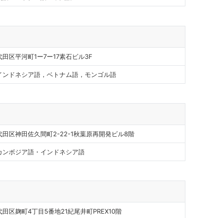
田区平河町1ー7ー17素石ビル3F
インドネシア語，ベトナム語，モンゴル語
田区神田佐久間町2-22-1秋葉原再開発ビル8階
カンボジア語・インドネシア語
田区麹町4丁目5番地21紀尾井町PREX10階