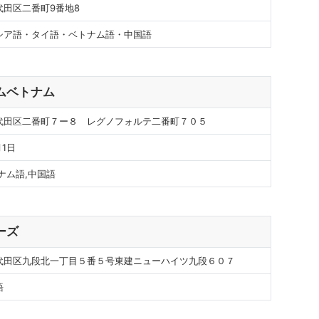
代田区二番町9番地8
シア語・タイ語・ベトナム語・中国語
ムベトナム
代田区二番町７ー８ レグノフォルテ二番町７０５
月1日
ナム語,中国語
ーズ
代田区九段北一丁目５番５号東建ニューハイツ九段６０７
語