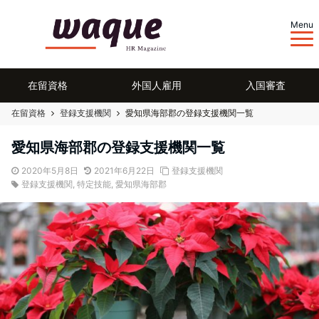
Menu
在留資格
外国人雇用
入国審査
在留資格
登録支援機関
愛知県海部郡の登録支援機関一覧
愛知県海部郡の登録支援機関一覧
2020年5月8日
2021年6月22日
登録支援機関
登録支援機関
,
特定技能
,
愛知県海部郡