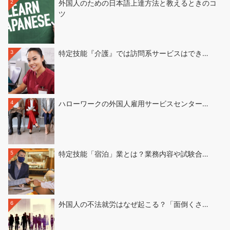
2
外国人のための日本語上達方法と教えるときのコ
ツ
3
特定技能『介護』では訪問系サービスはでき…
4
ハローワークの外国人雇用サービスセンター…
5
特定技能「宿泊」業とは？業務内容や試験合…
6
外国人の不法就労はなぜ起こる？「面倒くさ…