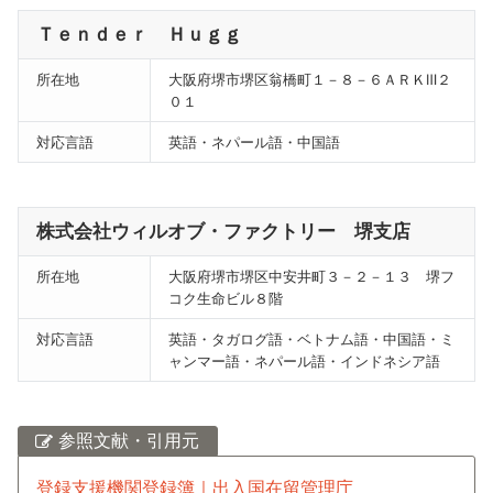
Ｔｅｎｄｅｒ Ｈｕｇｇ
所在地
大阪府堺市堺区翁橋町１－８－６ＡＲＫⅢ２
０１
対応言語
英語・ネパール語・中国語
株式会社ウィルオブ・ファクトリー 堺支店
所在地
大阪府堺市堺区中安井町３－２－１３ 堺フ
コク生命ビル８階
対応言語
英語・タガログ語・ベトナム語・中国語・ミ
ャンマー語・ネパール語・インドネシア語
参照文献・引用元
登録支援機関登録簿｜出入国在留管理庁