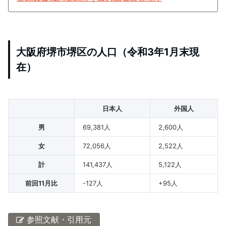
大阪府堺市堺区の人口（令和3年1月末現
在）
日本人
外国人
男
69,381人
2,600人
女
72,056人
2,522人
計
141,437人
5,122人
前回11月比
-127人
+95人
参照文献・引用元