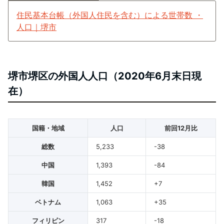
住民基本台帳（外国人住民を含む）による世帯数 ・
人口｜堺市
堺市堺区の外国人人口（2020年6月末日現
在）
国籍・地域
人口
前回12月比
総数
5,233
-38
中国
1,393
-84
韓国
1,452
+7
ベトナム
1,063
+35
フィリピン
317
-18