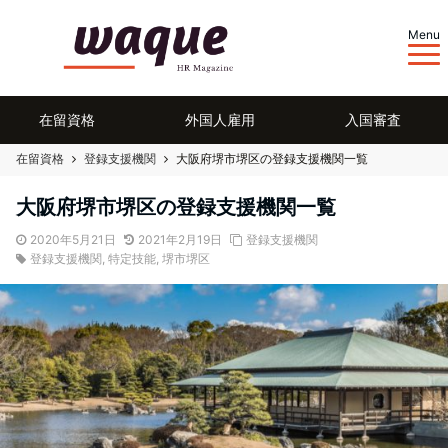
Menu
在留資格
外国人雇用
入国審査
在留資格
登録支援機関
大阪府堺市堺区の登録支援機関一覧
大阪府堺市堺区の登録支援機関一覧
2020年5月21日
2021年2月19日
登録支援機関
登録支援機関
,
特定技能
,
堺市堺区