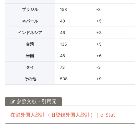
ブラジル
158
-3
ネパール
40
+5
インドネシア
46
+3
台湾
135
+5
米国
48
+6
タイ
73
-3
その他
508
+9
参照文献・引用元
在留外国人統計（旧登録外国人統計）｜e-Stat