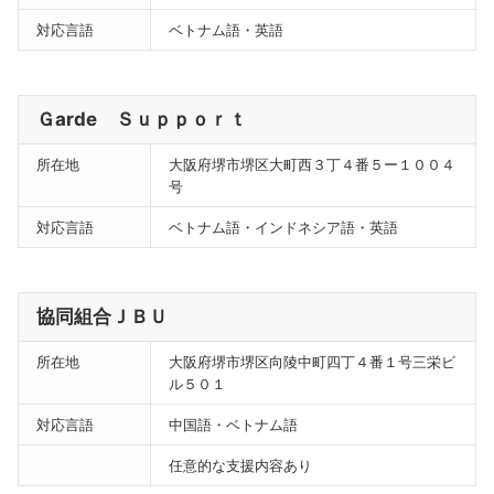
対応言語
ベトナム語・英語
Ｇarde Ｓｕｐｐｏｒｔ
所在地
大阪府堺市堺区大町西３丁４番５ー１００４
号
対応言語
ベトナム語・インドネシア語・英語
協同組合ＪＢＵ
所在地
大阪府堺市堺区向陵中町四丁４番１号三栄ビ
ル５０１
対応言語
中国語・ベトナム語
任意的な支援内容あり