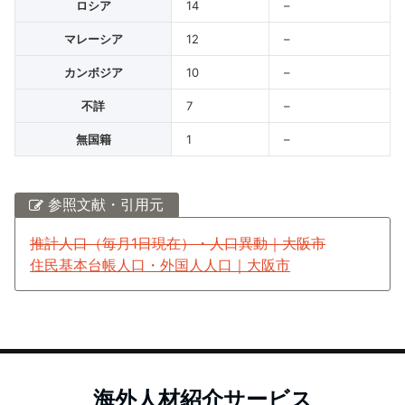
ロシア
14
–
マレーシア
12
–
カンボジア
10
–
不詳
7
–
無国籍
1
–
参照文献・引用元
推計人口（毎月1日現在）・人口異動｜大阪市
住民基本台帳人口・外国人人口｜大阪市
海外人材紹介サービス