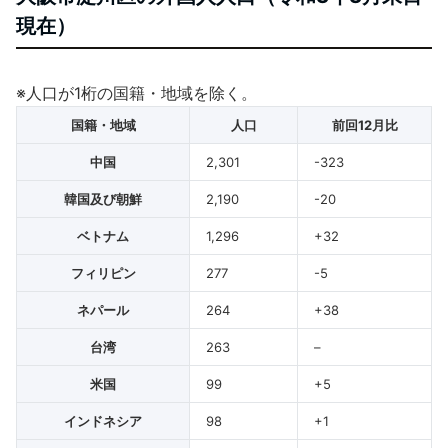
現在）
※人口が1桁の国籍・地域を除く。
国籍・地域
人口
前回12月比
中国
2,301
-323
韓国及び朝鮮
2,190
-20
ベトナム
1,296
+32
フィリピン
277
-5
ネパール
264
+38
台湾
263
–
米国
99
+5
インドネシア
98
+1